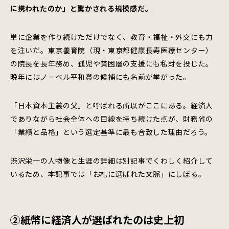
に携われたのか」と驚かされる規模感だ。
単に企業を作り続けただけでなく、教育・福祉・外交にも力
を注いだ。東京養育院（現・東京都健康長寿医療センター）
の院長を長年務め、孤児や貧困層の支援にも私財を投じた。
晩年にはノーベル平和賞の候補にも名前が挙がった。
「日本資本主義の父」と呼ばれる所以がここにある。経済人
でありながら社会全体への目線を持ち続けた点が、財務省の
「業績と品格」という選定基準に最も合致した理由だろう。
渋沢栄一の人物像と生涯の詳細は別記事でくわしく紹介して
いるため、本記事では「お札に選ばれた文脈」にしぼる。
②紙幣に経済人が選ばれたのは史上初