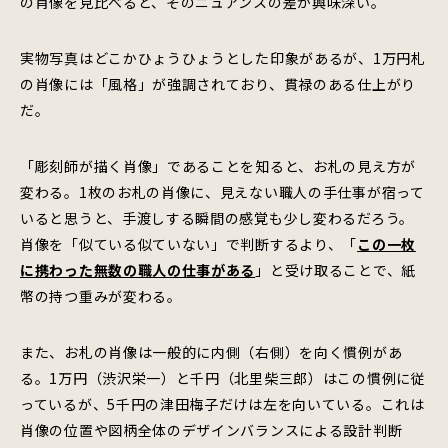
の肖像を見比べると、そのニュアンスの差が興味深い。
実物写真はどこかひょうひょうとした印象があるが、1万円札
の肖像には「風格」が強調されており、貫禄のある仕上がり
だ。
「彫刻師が描く肖像」であることを知ると、お札の見え方が
変わる。1枚のお札の肖像に、見えない職人の手仕事が宿って
いると思うと、手渡しする瞬間の感覚も少し変わるだろう。
肖像を「似ている似ていない」で判断するより、「
この一枚
に携わった無数の職人の仕事がある
」と受け取ることで、紙
幣の持つ重みが変わる。
また、お札の肖像は一般的に内側（右側）を向く慣例があ
る。1万円（渋沢栄一）と千円（北里柴三郎）はこの慣例に従
っているが、5千円の津田梅子だけは左を向いている。これは
肖像の位置や図柄全体のデザインバランスによる設計判断