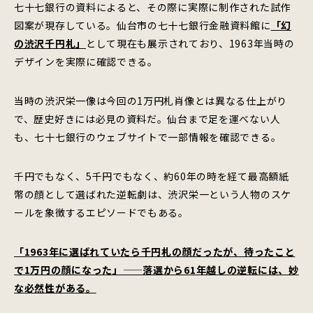
七十七銀行の資料によると、その際に実際に制作された試作
図案が現存している。仙台市の七十七銀行金融資料館に
「幻
の渋沢千円札」
として現在も展示されており、1963年当時の
デザインを実際に確認できる。
当時の渋沢栄一像は今回の1万円札肖像とは異なる仕上がり
で、歴史好きには必見の資料だ。仙台まで足を運べない人
も、七十七銀行のウェブサイトで一部情報を確認できる。
千円でもなく、5千円でもなく、約60年の時を経て最高額紙
幣の顔として選ばれた逆転劇は、渋沢栄一という人物のスケ
ールを象徴するエピソードでもある。
「1963年に選ばれていたら千円札の顔だったが、待ったこと
で1万円の顔になった」——落選から61年越しの逆転には、妙
な必然性がある。