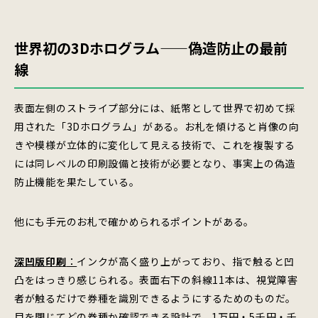
世界初の3Dホログラム——偽造防止の最前
線
表面左側のストライプ部分には、紙幣として世界で初めて採
用された「3Dホログラム」がある。お札を傾けると肖像の向
きや模様が立体的に変化して見える技術で、これを複製する
には同レベルの印刷設備と技術が必要となり、事実上の偽造
防止機能を果たしている。
他にも手元のお札で確かめられるポイントがある。
深凹版印刷
：
インクが高く盛り上がっており、指で触ると凹
凸をはっきり感じられる。表面右下の斜線11本は、視覚障害
者が触るだけで券種を識別できるようにするためのものだ。
目を閉じてどの券種か確認できる設計で、1万円・5千円・千