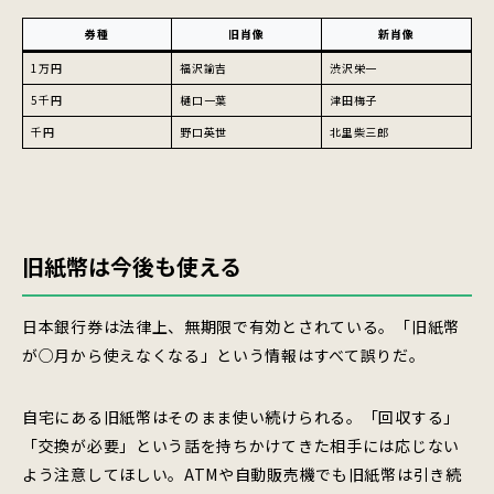
券種
旧肖像
新肖像
1万円
福沢諭吉
渋沢栄一
5千円
樋口一葉
津田梅子
千円
野口英世
北里柴三郎
旧紙幣は今後も使える
日本銀行券は法律上、無期限で有効とされている。「旧紙幣
が○月から使えなくなる」という情報はすべて誤りだ。
自宅にある旧紙幣はそのまま使い続けられる。「回収する」
「交換が必要」という話を持ちかけてきた相手には応じない
よう注意してほしい。ATMや自動販売機でも旧紙幣は引き続