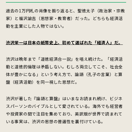
過去の1万円札の肖像を振り返ると、聖徳太子（政治家・宗教
家）と福沢諭吉（思想家・教育者）だった。どちらも経済活
動を主業にした人物ではない。
渋沢栄一は日本の紙幣史上、初めて選ばれた「経済人」だ。
渋沢は晩年まで「道徳経済合一説」を唱え続けた。「経済活
動と道徳的倫理は矛盾しない。むしろ両立してこそ、社会全
体が豊かになる」という考え方で、論語（孔子の言葉）と算
盤（経済活動）を同一視した思想だ。
渋沢が著した『論語と算盤』はいまなお読まれ続け、ビジネ
スパーソンのバイブルとして愛されている。海外でも経営者
や投資家の間で注目を集めており、英訳版が世界で読まれて
いる事実は、渋沢の思想の普遍性を裏付けている。