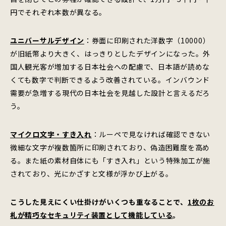
円でそれぞれ本数が異なる。
ユニバーサルデザイン
：券面に印刷された洋数字（10000）
が旧紙幣より大きく、はっきりとしたデザインになった。外
国人観光客が増加する日本社会への配慮で、日本語が読めな
くても数字で判断できるよう改善されている。インバウンド
需要が急増する現代の日本社会を見越した設計と言えるだろ
う。
マイクロ文字・すき入れ
：ルーペで見なければ確認できない
微細な文字が複数箇所に印刷されており、偽造困難度を高め
る。また紙の素材自体にも「すき入れ」という特殊加工が施
されており、光にかざすと文様が浮かび上がる。
こうした見えにくい仕掛けがいくつも重なることで、
1枚のお
札が精巧なセキュリティ装置として機能している
。