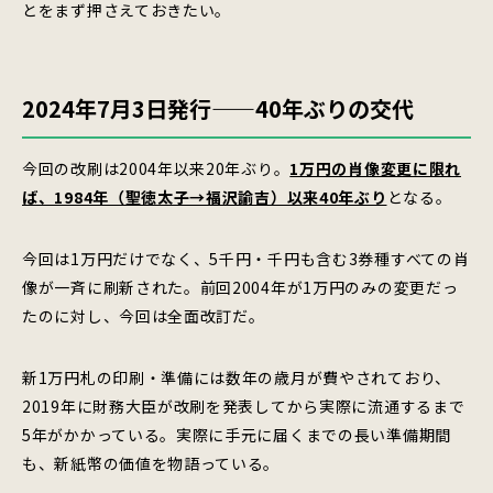
とをまず押さえておきたい。
2024年7月3日発行——40年ぶりの交代
今回の改刷は2004年以来20年ぶり。
1万円の肖像変更に限れ
ば、1984年（聖徳太子→福沢諭吉）以来40年ぶり
となる。
今回は1万円だけでなく、5千円・千円も含む3券種すべての肖
像が一斉に刷新された。前回2004年が1万円のみの変更だっ
たのに対し、今回は全面改訂だ。
新1万円札の印刷・準備には数年の歳月が費やされており、
2019年に財務大臣が改刷を発表してから実際に流通するまで
5年がかかっている。実際に手元に届くまでの長い準備期間
も、新紙幣の価値を物語っている。