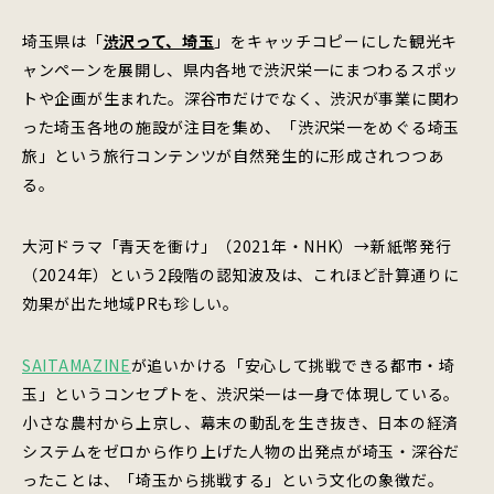
埼玉県は「
渋沢って、埼玉
」をキャッチコピーにした観光キ
ャンペーンを展開し、県内各地で渋沢栄一にまつわるスポッ
トや企画が生まれた。深谷市だけでなく、渋沢が事業に関わ
った埼玉各地の施設が注目を集め、「渋沢栄一をめぐる埼玉
旅」という旅行コンテンツが自然発生的に形成されつつあ
る。
大河ドラマ「青天を衝け」（2021年・NHK）→新紙幣発行
（2024年）という2段階の認知波及は、これほど計算通りに
効果が出た地域PRも珍しい。
SAITAMAZINE
が追いかける「安心して挑戦できる都市・埼
玉」というコンセプトを、渋沢栄一は一身で体現している。
小さな農村から上京し、幕末の動乱を生き抜き、日本の経済
システムをゼロから作り上げた人物の出発点が埼玉・深谷だ
ったことは、「埼玉から挑戦する」という文化の象徴だ。