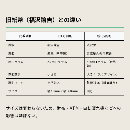
旧紙幣（福沢諭吉）との違い
比較項目
旧1万円札
新1万円札
肖像
福沢諭吉
渋沢栄一
裏面
鳳凰（平等院）
東京駅丸の内駅舎
ホログラム
2Dホログラム
3Dホログラム（世界
初）
券面数字
小さめ
大きく（UDデザイン）
識別マーク
点字対応
斜線11本（触覚識別）
サイズ
縦76mm×横160mm
同じ
サイズは変わらないため、財布・ATM・自動販売機などへの
影響はほぼない。