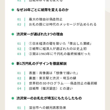
なぜ20年ごとに紙幣を変えるのか
最大の理由は偽造防止
お札の顔には時代のメッセージが込められる
渋沢栄一が選ばれた3つの理由
①日本経済の礎を築いた「傑出した業績」
②紙幣に経済人が選ばれたのは史上初
③実は1963年に千円札の最終候補だった
新1万円札のデザインを徹底解説
表面：肖像画は「想像で描いた」
裏面：東京駅と渋沢・埼玉の縁
世界初の3Dホログラム——偽造防止の最前線
旧紙幣（福沢諭吉）との違い
渋沢栄一のお札化が埼玉にもたらしたもの
深谷市への観光誘客効果