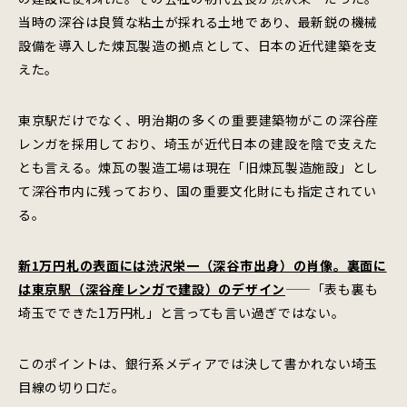
当時の深谷は良質な粘土が採れる土地であり、最新鋭の機械
設備を導入した煉瓦製造の拠点として、日本の近代建築を支
えた。
東京駅だけでなく、明治期の多くの重要建築物がこの深谷産
レンガを採用しており、埼玉が近代日本の建設を陰で支えた
とも言える。煉瓦の製造工場は現在「旧煉瓦製造施設」とし
て深谷市内に残っており、国の重要文化財にも指定されてい
る。
新1万円札の表面には渋沢栄一（深谷市出身）の肖像。裏面に
は東京駅（深谷産レンガで建設）のデザイン
——「表も裏も
埼玉でできた1万円札」と言っても言い過ぎではない。
このポイントは、銀行系メディアでは決して書かれない埼玉
目線の切り口だ。