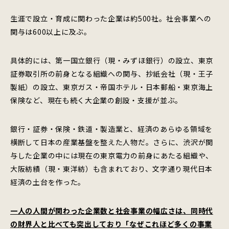
生涯で設立・育成に関わった企業は約500社。社会事業への
関与は600以上に及ぶ。
具体的には、第一国立銀行（現・みずほ銀行）の設立、東京
証券取引所の前身となる組織への関与、抄紙会社（現・王子
製紙）の設立、東京ガス・帝国ホテル・日本郵船・東京海上
保険など、現在も続く大企業の創設・支援が並ぶ。
銀行・証券・保険・鉄道・製造業と、経済のあらゆる領域を
横断して日本の産業基盤を整えた人物だ。さらに、渋沢が関
与した企業の中には現在の東京電力の前身にあたる組織や、
大阪紡績（現・東洋紡）も含まれており、文字通り現代日本
経済の土台を作った。
一人の人間が関わった企業数と社会事業の幅広さは、同時代
の財界人と比べても突出しており「なぜこれほど多くの事業