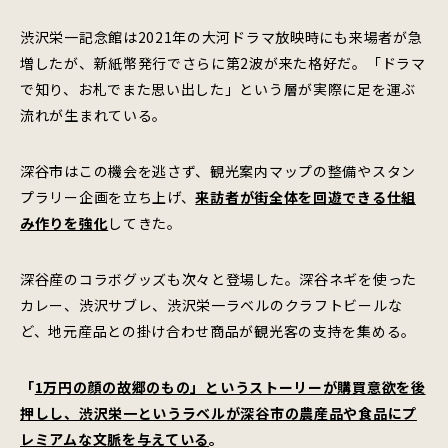
渋沢栄一記念館は2021年の大河ドラマ放映時にも来場者が急
増したが、新紙幣発行でさらに第2波が来た格好だ。「ドラマ
で知り、お札でまた思い出した」という層が実際に足を運ぶ
流れが生まれている。
深谷市はこの機会を逃さず、観光案内マップの整備やスタン
プラリー企画を立ち上げ、
来訪者が街全体を回遊できる仕組
み作りを強化
してきた。
深谷産のコラボグッズも次々と登場した。深谷ネギを使った
カレー、渋沢サブレ、渋沢栄一ラベルのクラフトビールな
ど、地元産品との掛け合わせ商品が観光客の支持を集める。
「
1万円の顔の故郷のもの」というストーリーが購買意欲を後
押しし、渋沢栄一というラベルが深谷市の農産品や食品にプ
レミアムな文脈を与えている
。