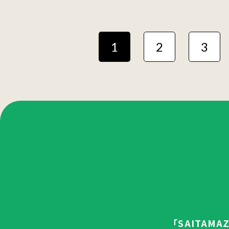
1
2
3
「SAITAM