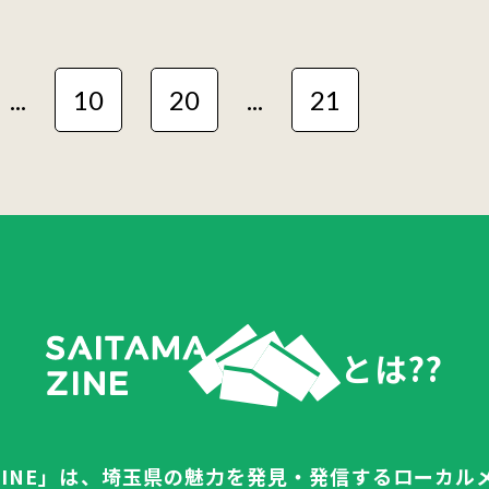
...
10
20
...
21
とは??
AZINE」は、埼玉県の魅力を
発見・発信するローカル