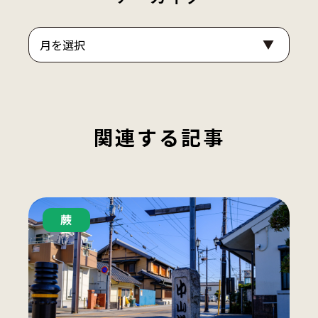
ア
ー
カ
イ
ブ
関連する記事
蕨