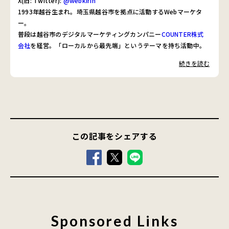
X(旧: Twitter):
@webkirin
1993年越谷生まれ。埼玉県越谷市を拠点に活動するWebマーケタ
ー。
普段は越谷市のデジタルマーケティングカンパニー
COUNTER株式
会社
を経営。「ローカルから最先端」というテーマを持ち活動中。
データ分析と越谷への愛情は半端ないマーケティングオタク。
続きを読む
この記事をシェアする
Sponsored Links